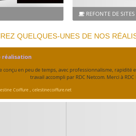
REFONTE DE SITES
REZ QUELQUES-UNES DE NOS RÉALI
e réalisation
te conçu en peu de temps, avec professionnalisme, rapidité et 
travail accompli par RDC Netcom. Merci à RDC
estine Coiffure ,
celestinecoiffure.net