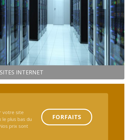
SITES INTERNET
 votre site
FORFAITS
x le plus bas du
 Nos prix sont