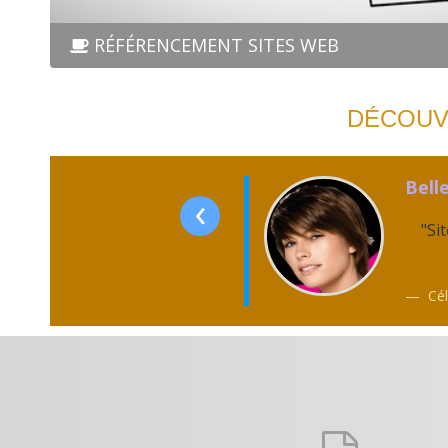
RÉFÉRENCEMENT SITES WEB
DÉCOUV
Bell
‹
"Si
Cél