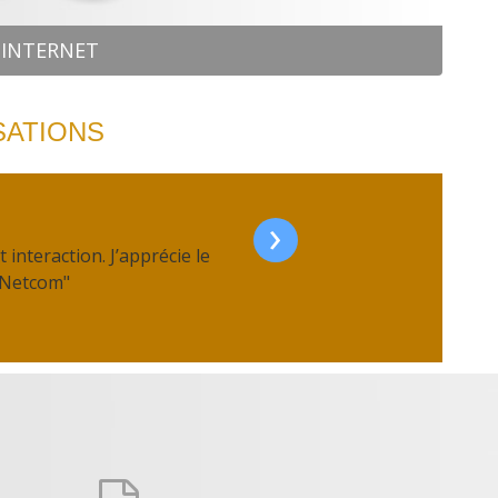
 INTERNET
SATIONS
›
interaction. J’apprécie le
 Netcom"