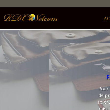
AC
F
Pour 
de pr
référ
missi