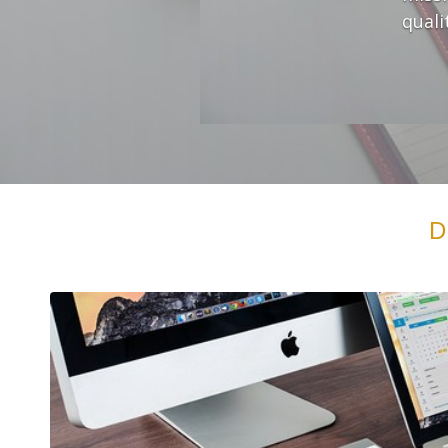
quali
D