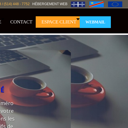
8 / (514) 448 - 7752
HÉBERGEMENT WEB
E
CONTACT
ESPACE CLIENT
WEBMAIL
IÉ
numéro
 votre
ns les
ifs de