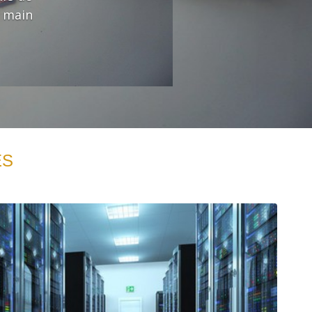
t main
ES