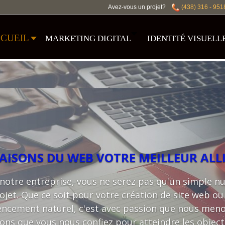
Avez-vous un projet?
(438) 316 - 951
CUEIL
MARKETING DIGITAL
IDENTITÉ VISUELL
AISONS DU WEB VOTRE MEILLEUR ALL
notre entreprise, vous ne serez pas qu'un simple 
ojet. Que ce soit pour votre création de site web ou
encement naturel, c'est avec passion que nous meno
ons que vous nous confiez pour atteindre les object